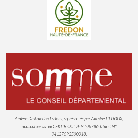
Amiens Destruction Frelons, représentée par Antoine HEDOUX,
applicateur agréé CERTIBIOCIDE N° 087863. Siret N°
94127692500018.