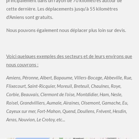
principalement dans un rayon de 70 kilomètres autour de
cette dernière. Les déplacements jusqu'à 55 kilomètres
d'Amiens sont gratuits.
Nous pouvons également nous déplacer plus loin sur devis.
Voici quelques exemples des secteurs et de leurs environs que
nous couvrons :
Amiens, Péronne, Albert, Bapaume, Villers-Bocage, Abbeville, Rue,
Flixecourt, Saint-Ricquier, Moreuil, Breteuil, Chaulnes, Roye,
Corbie, Beauvais, Clermont de l'oise, Montdidier, Ham, Nesle,
Roisel, Grandvilliers, Aumale, Airaines, Oisemont, Gamache, Eu,
Cayeux sur mer, Fort-Mahon, Quend, Doullens, Frévent, Hesdin,
Arras, Nouvion, Le Crotoy, etc...